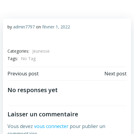
by
admin7797
on
février 1, 2022
Categories:
Jeunesse
Tags:
No Tag
Post
Post
Previous post
Next post
navigation
navigation
No responses yet
Laisser un commentaire
Vous devez
vous connecter
pour publier un
commentaire.