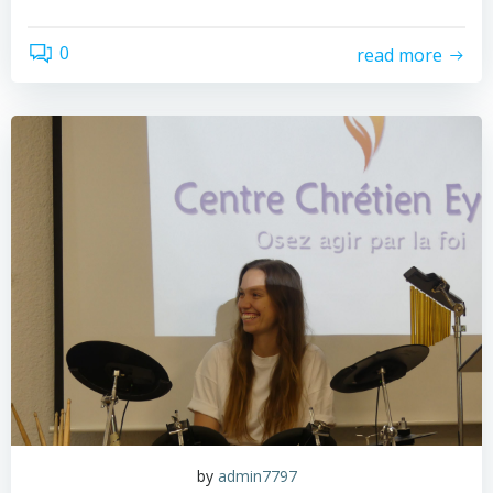
0
read more
by
admin7797