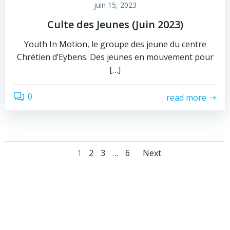
juin 15, 2023
Culte des Jeunes (Juin 2023)
Youth In Motion, le groupe des jeune du centre
Chrétien d’Eybens. Des jeunes en mouvement pour
[…]
0
read more
Posts
Posts
Page
Page
Page
Page
1
2
3
…
6
Next
navigation
navigati